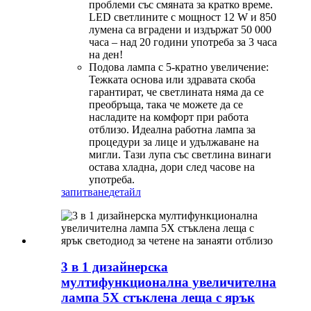
проблеми със смяната за кратко време.
LED светлините с мощност 12 W и 850
лумена са вградени и издържат 50 000
часа – над 20 години употреба за 3 часа
на ден!
Подова лампа с 5-кратно увеличение:
Тежката основа или здравата скоба
гарантират, че светлината няма да се
преобръща, така че можете да се
насладите на комфорт при работа
отблизо. Идеална работна лампа за
процедури за лице и удължаване на
мигли. Тази лупа със светлина винаги
остава хладна, дори след часове на
употреба.
запитване
детайл
3 в 1 дизайнерска
мултифункционална увеличителна
лампа 5X стъклена леща с ярък