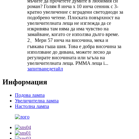
мъчите да прочетете думите в любимия си
роман? Голям 8 инча x 10 инча сенник с 3-
кратно увеличение с вградени светодиоди за
подобрено четене. Плоската повърхност на
увеличителната леща не изглежда да се
изкривява там няма да има чувство на
замайване, когато се използва дълго време.
2、Мери 57 инча на височина, мека и
гъвкава гъша шия. Това е добра височина за
използване до дивана, можете лесно да
регулирате височината или ъгъла на
увеличителната леща. PMMA леща i...
запитване
детайл
Информация
Подова лампа
Увеличителна лампа
Настолна лампа