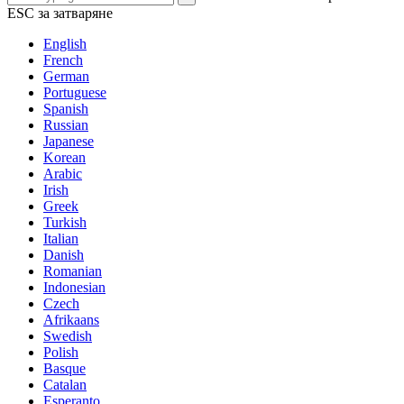
ESC за затваряне
English
French
German
Portuguese
Spanish
Russian
Japanese
Korean
Arabic
Irish
Greek
Turkish
Italian
Danish
Romanian
Indonesian
Czech
Afrikaans
Swedish
Polish
Basque
Catalan
Esperanto