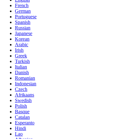
French
German
Portuguese
Spanish
Russian
Japanese
Korean
Arabic
Irish
Greek
Turkish
Italian
Danish
Romanian
Indonesian
Czech
Afrikaans
Swedish
Polish
Basque
Catalan
Esperanto
Hindi
Lao