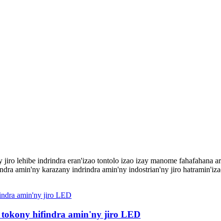
jiro lehibe indrindra eran'izao tontolo izao izay manome fahafahana ar
rindra amin'ny karazany indrindra amin'ny indostrian'ny jiro hatramin'i
 tokony hifindra amin'ny jiro LED