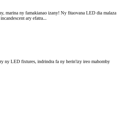
 Eny, marina ny famakianao izany! Ny fitaovana LED dia malaza
ncandescent ary efatra...
try ny LED fixtures, indrindra fa ny herin'izy ireo mahomby