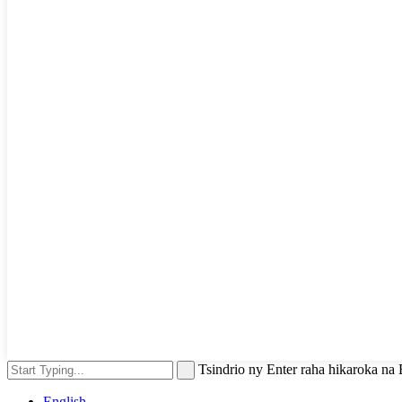
Tsindrio ny Enter raha hikaroka n
English