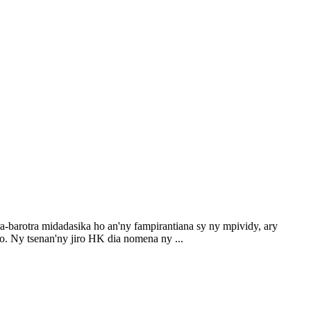
a-barotra midadasika ho an'ny fampirantiana sy ny mpividy, ary
zao. Ny tsenan'ny jiro HK dia nomena ny ...