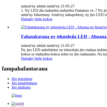
nataon'ny admin tamin'ny 21-05-27
1. Ny LED dia maharitra maharitra Fantatrao ve..? Ny ji
amin'ny faharetany. Amin'ny ankapobeny, ny jiro LED ira
Hamaky bebe kokoa
Fahatakarana ny teknolojia LED - Ahoana
nataon'ny admin tamin'ny 21-05-27
Ny jiro LED ankehitriny no teknolojia jiro malaza indrin
kokoa sy maharitra kokoa noho ny jiro mahazatra. Na izan
Hamaky bebe kokoa
fampahafantarana
Jiro gorodona
Jiro fanalefahana
Jiro latabatra