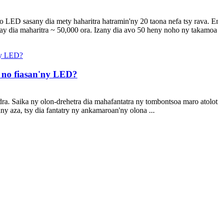
ro LED sasany dia mety haharitra hatramin'ny 20 taona nefa tsy rava.
y dia maharitra ~ 50,000 ora. Izany dia avo 50 heny noho ny takamoa i
 no fiasan'ny LED?
dra. Saika ny olon-drehetra dia mahafantatra ny tombontsoa maro atolo
y aza, tsy dia fantatry ny ankamaroan'ny olona ...