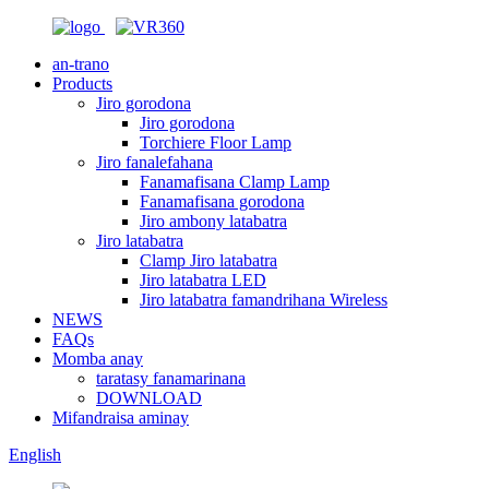
an-trano
Products
Jiro gorodona
Jiro gorodona
Torchiere Floor Lamp
Jiro fanalefahana
Fanamafisana Clamp Lamp
Fanamafisana gorodona
Jiro ambony latabatra
Jiro latabatra
Clamp Jiro latabatra
Jiro latabatra LED
Jiro latabatra famandrihana Wireless
NEWS
FAQs
Momba anay
taratasy fanamarinana
DOWNLOAD
Mifandraisa aminay
English