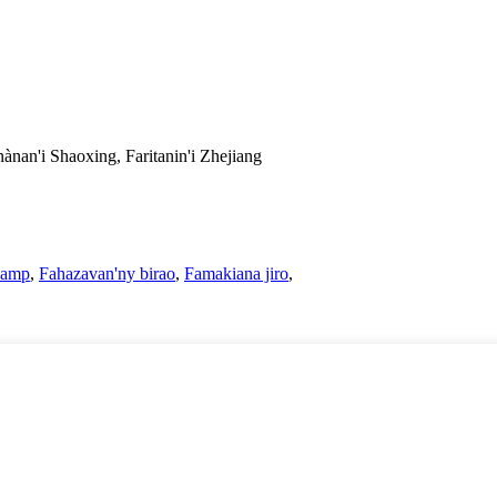
nànan'i Shaoxing, Faritanin'i Zhejiang
Lamp
,
Fahazavan'ny birao
,
Famakiana jiro
,