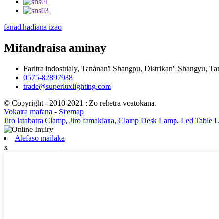
fanadihadiana izao
Mifandraisa aminay
Faritra indostrialy, Tanànan'i Shangpu, Distrikan'i Shangyu, Ta
0575-82897988
trade@superluxlighting.com
© Copyright - 2010-2021 : Zo rehetra voatokana.
Vokatra mafana
-
Sitemap
Jiro latabatra Clamp
,
Jiro famakiana
,
Clamp Desk Lamp
,
Led Table 
Alefaso mailaka
x