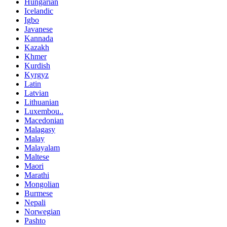
Hungarian
Icelandic
Igbo
Javanese
Kannada
Kazakh
Khmer
Kurdish
Kyrgyz
Latin
Latvian
Lithuanian
Luxembou..
Macedonian
Malagasy
Malay
Malayalam
Maltese
Maori
Marathi
Mongolian
Burmese
Nepali
Norwegian
Pashto