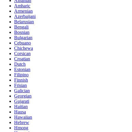
Albanian
Amharic
Armenian
Azerbaijani
Belarusian
Bengali
Bosnian
Bulgarian
Cebuano
Chichewa
Corsican
Croatian
Dutch
Estonian
Filipino
Finnish
Frisian
Galician
Georgian
Gujarati
Haitian
Hausa
Hawaiian
Hebrew
Hmong