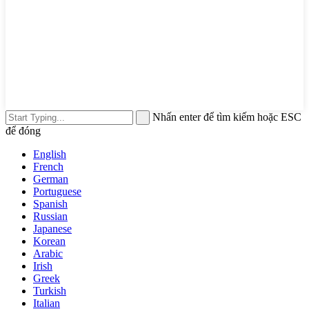
Nhấn enter để tìm kiếm hoặc ESC
để đóng
English
French
German
Portuguese
Spanish
Russian
Japanese
Korean
Arabic
Irish
Greek
Turkish
Italian