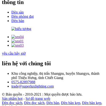
thông tin
Đèn sàn
Đèn phóng đại
Đèn bàn
yêu cầu bây giờ
liên hệ với chúng tôi
Khu công nghiệp, thị trấn Shangpu, huyện Shangyu, thành
phố Thiệu Hưng, tỉnh Chiết Giang
0575-82897988
trade@superluxlighting.com
© Bản quyền - 2010-2021 : Mọi quyền được bảo lưu.
Sản phẩm hot
-
Sơ đồ trang web
Đèn đọc sách
,
Đèn đọc sách
,
Đèn bàn
,
Đèn bàn kẹp
,
Đèn bàn kẹp
,