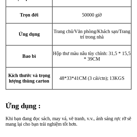
Trọn đời
50000 giờ
Trang chủ/Văn phòng/Khách sạn/Trang
Ứng dụng
trí trong nhà
Hộp thư màu nâu tùy chỉnh: 31,5 * 15,5
Bao bì
* 39CM
Kích thước và trọng
48*33*41CM (3 cái/ctn); 13KGS
lượng thùng carton
Ứng dụng :
Khi bạn đang đọc sách, may vá, vẽ tranh, v.v., ánh sáng rực rỡ sẽ
mang lại cho bạn trải nghiệm tốt hơn.