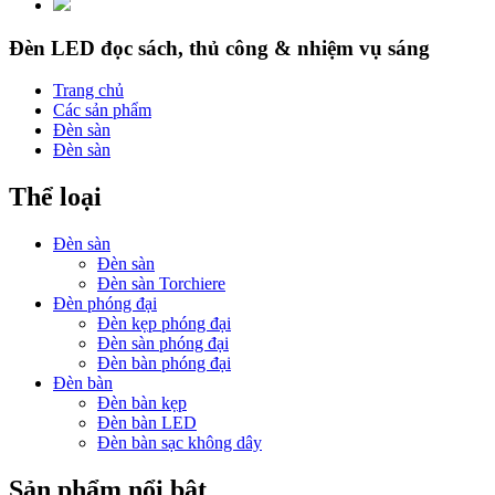
Đèn LED đọc sách, thủ công & nhiệm vụ sáng
Trang chủ
Các sản phẩm
Đèn sàn
Đèn sàn
Thể loại
Đèn sàn
Đèn sàn
Đèn sàn Torchiere
Đèn phóng đại
Đèn kẹp phóng đại
Đèn sàn phóng đại
Đèn bàn phóng đại
Đèn bàn
Đèn bàn kẹp
Đèn bàn LED
Đèn bàn sạc không dây
Sản phẩm nổi bật