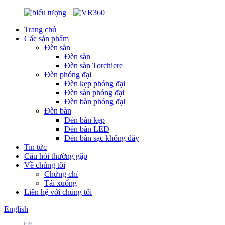
Trang chủ
Các sản phẩm
Đèn sàn
Đèn sàn
Đèn sàn Torchiere
Đèn phóng đại
Đèn kẹp phóng đại
Đèn sàn phóng đại
Đèn bàn phóng đại
Đèn bàn
Đèn bàn kẹp
Đèn bàn LED
Đèn bàn sạc không dây
Tin tức
Câu hỏi thường gặp
Về chúng tôi
Chứng chỉ
Tải xuống
Liên hệ với chúng tôi
English