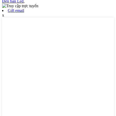
Đèn bàn Led
,
Gửi email
x