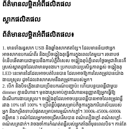
ព័ត៌មានលម្អិតអំពីផលិតផល
ស្លាកផលិតផល
ព័ត៌មានលម្អិតអំពីផលិតផល៖
1. មានទាំងរន្ធសាក USB និងឆ្នាំងសាកឥតខ្សែ។ ដែលមានន័យថាអ្នក
អាចសាកឧបករណ៍ពីរ និងប្រើចង្កៀងតុធ្វើការក្នុងពេលតែមួយ។ រចនាបថ
ទំនើបឆើតឆាយជាមួយនឹងការបំភ្លឺពិសេស ចង្កៀងតុបំភ្លឺពេលថ្ងៃធម្មជាតិនេះគឺ
ស្រស់ស្អាតដូចដែលវាមានមុខងារ។ ប្រកបដោយប្រសិទ្ធភាពខ្ពស់ ចង្កៀងតុ
LED នេះមានដៃដែលអាចបត់បែនបាន ដែលអាចឱ្យការលៃតម្រូវបានយ៉ាង
ងាយស្រួល ដូចដែលវាសាកសមនឹងតម្រូវការរបស់អ្នក។
2. បើក និងបិទភ្លើងដោយប្រើឧបករណ៍បញ្ជាប៉ះ ហើយបន្ថយពន្លឺជាមួយ
dimmer គ្មានជំហាន។ មុខងារស្រអាប់គ្មានជំហានអនុញ្ញាតឱ្យអ្នកធ្វើឱ្យ
ដំណើរការងាយស្រួល។ ចង្កៀងតុដែលអាចបន្ថយពន្លឺបានអាចលៃតម្រូវពន្លឺ
រវាង 10% ទៅ 100% ។ ប្រើពន្លឺបំផុតសម្រាប់កិច្ចការក្នុងការិយាល័យរបស់
អ្នក និងកម្រិតទាបបំផុតសម្រាប់អារម្មណ៍កក់ក្ដៅ។ 3000k-4500k-6000k
ពន្លឺមាន 3 ពណ៌ដែលអ្នកអាចជ្រើសរើសបាន ពណ៌លឿងក្តៅ-ពណ៌សក្តៅ-
ពណ៌សត្រជាក់។ វាចងចាំការកំណត់ពន្លឺរបស់អ្នកតាំងពីមុនពេលបិទ។ កាន់តែ