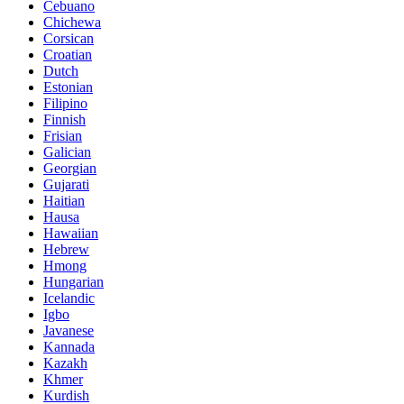
Cebuano
Chichewa
Corsican
Croatian
Dutch
Estonian
Filipino
Finnish
Frisian
Galician
Georgian
Gujarati
Haitian
Hausa
Hawaiian
Hebrew
Hmong
Hungarian
Icelandic
Igbo
Javanese
Kannada
Kazakh
Khmer
Kurdish