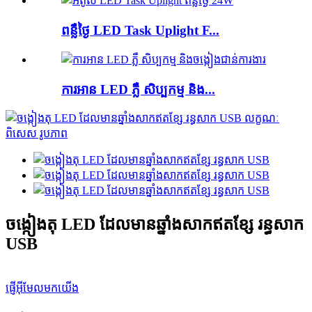
ពន្លឺថ្ងៃ LED Task Uplight F...
ការអាន LED ភ្លឺ សិប្បកម្ម និង...
ចង្កៀងតុ LED ដែលមានឆ្នាំងសាកឥតខ្សែ រន្ធសាក
USB
ផ្ញើអ៊ីមែលមកយើង