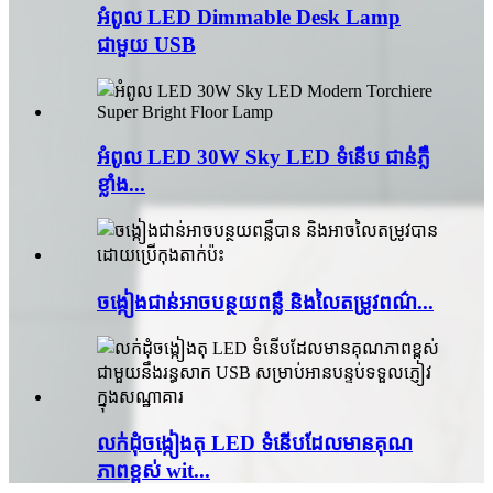
អំពូល LED Dimmable Desk Lamp
ជាមួយ USB
អំពូល LED 30W Sky LED ទំនើប ជាន់ភ្លឺ
ខ្លាំង...
ចង្កៀងជាន់អាចបន្ថយពន្លឺ និងលៃតម្រូវពណ៌...
លក់ដុំចង្កៀងតុ LED ទំនើបដែលមានគុណ
ភាពខ្ពស់ wit...