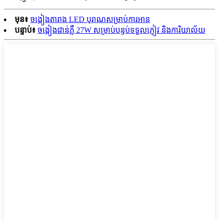
មុន៖
ចង្កៀងតារាង LED បុរាណសម្រាប់ការអាន
បន្ទាប់៖
ចង្កៀងជាន់ភ្លឺ 27W សម្រាប់បន្ទប់ទទួលភ្ញៀវ និងការិយាល័យ