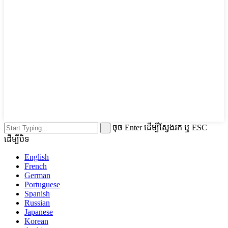
ចុច Enter ដើម្បីស្វែងរក ឬ ESC
ដើម្បីបិទ
English
French
German
Portuguese
Spanish
Russian
Japanese
Korean