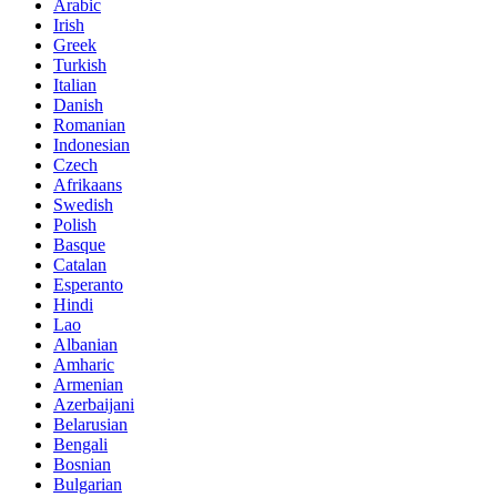
Arabic
Irish
Greek
Turkish
Italian
Danish
Romanian
Indonesian
Czech
Afrikaans
Swedish
Polish
Basque
Catalan
Esperanto
Hindi
Lao
Albanian
Amharic
Armenian
Azerbaijani
Belarusian
Bengali
Bosnian
Bulgarian