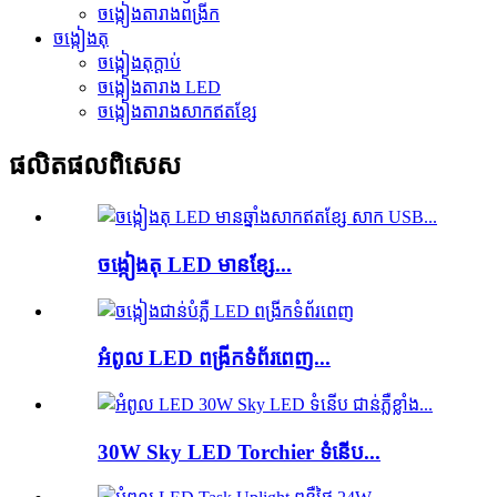
ចង្កៀងតារាងពង្រីក
ចង្កៀងតុ
ចង្កៀងតុក្ដាប់
ចង្កៀងតារាង LED
ចង្កៀងតារាងសាកឥតខ្សែ
ផលិតផលពិសេស
ចង្កៀងតុ LED មានខ្សែ...
អំពូល LED ពង្រីកទំព័រពេញ...
30W Sky LED Torchier ទំនើប...