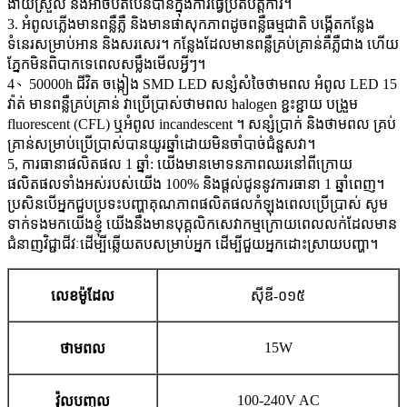
ងាយស្រួល និងអាចបត់បែនបានក្នុងការធ្វើប្រតិបត្តិការ។
3. អំពូលភ្លើងមានពន្លឺភ្លឺ និងមានផាសុកភាពដូចពន្លឺធម្មជាតិ បង្កើតកន្លែង
ទំនេរសម្រាប់អាន និងសរសេរ។ កន្លែងដែលមានពន្លឺគ្រប់គ្រាន់គឺភ្លឺជាង ហើយ
ភ្នែកមិនពិបាកទេពេលសម្លឹងមើលអ្វីៗ។
4、50000h ជីវិត ចង្កៀង SMD LED សន្សំសំចៃថាមពល អំពូល LED 15
វ៉ាត់ មានពន្លឺគ្រប់គ្រាន់ វាប្រើប្រាស់ថាមពល halogen ខ្ជះខ្ជាយ បង្រួម
fluorescent (CFL) ឬអំពូល incandescent ។ សន្សំប្រាក់ និងថាមពល គ្រប់
គ្រាន់សម្រាប់ប្រើប្រាស់បានយូរឆ្នាំដោយមិនចាំបាច់ជំនួសវា។
5, ការធានាផលិតផល 1 ឆ្នាំ: យើងមានមោទនភាពឈរនៅពីក្រោយ
ផលិតផលទាំងអស់របស់យើង 100% និងផ្តល់ជូននូវការធានា 1 ឆ្នាំពេញ។
ប្រសិនបើអ្នកជួបប្រទះបញ្ហាគុណភាពផលិតផលកំឡុងពេលប្រើប្រាស់ សូម
ទាក់ទងមកយើងខ្ញុំ យើងនឹងមានបុគ្គលិកសេវាកម្មក្រោយពេលលក់ដែលមាន
ជំនាញវិជ្ជាជីវៈដើម្បីឆ្លើយតបសម្រាប់អ្នក ដើម្បីជួយអ្នកដោះស្រាយបញ្ហា។
លេខម៉ូដែល
ស៊ីឌី-០១៥
15W
ថាមពល
100-240V AC
វ៉ុលបញ្ចូល