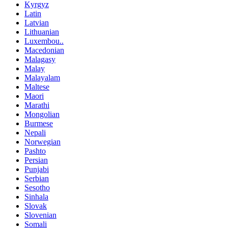
Kyrgyz
Latin
Latvian
Lithuanian
Luxembou..
Macedonian
Malagasy
Malay
Malayalam
Maltese
Maori
Marathi
Mongolian
Burmese
Nepali
Norwegian
Pashto
Persian
Punjabi
Serbian
Sesotho
Sinhala
Slovak
Slovenian
Somali