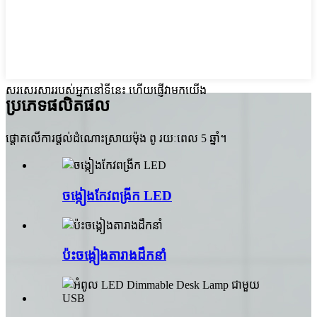
សរសេរសាររបស់អ្នកនៅទីនេះ ហើយផ្ញើវាមកយើង
ប្រភេទផលិតផល
ផ្តោតលើការផ្តល់ដំណោះស្រាយម៉ុង ពូ រយៈពេល 5 ឆ្នាំ។
ចង្កៀងកែវពង្រីក LED
ប៉ះចង្កៀងតារាងដឹកនាំ