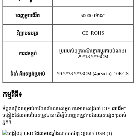
ពេញមួយជីវិត
50000 ម៉ោង។
CE, ROHS
វិញ្ញាបនបត្រ
ប្រអប់សំបុត្រពណ៌ត្នោតប្ដូរតាមបំណង៖
ការវេចខ្ចប់
29*18.5*36CM
59.5*38.5*38CM (4pcs/ctn); 10KGS
ទំហំ និងទម្ងន់ប្រអប់
កម្មវិធី៖
អំពូលភ្លើងសម្រាប់ការិយាល័យរបស់អ្នក ការអានសៀវភៅ DIY ជាដើម។
ចង្កៀងដែលអាចលៃតម្រូវបាន ដើម្បីបំពេញតម្រូវការនៃឈុតផ្សេងៗរបស់
អ្នក។