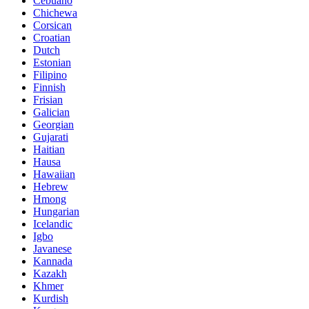
Cebuano
Chichewa
Corsican
Croatian
Dutch
Estonian
Filipino
Finnish
Frisian
Galician
Georgian
Gujarati
Haitian
Hausa
Hawaiian
Hebrew
Hmong
Hungarian
Icelandic
Igbo
Javanese
Kannada
Kazakh
Khmer
Kurdish