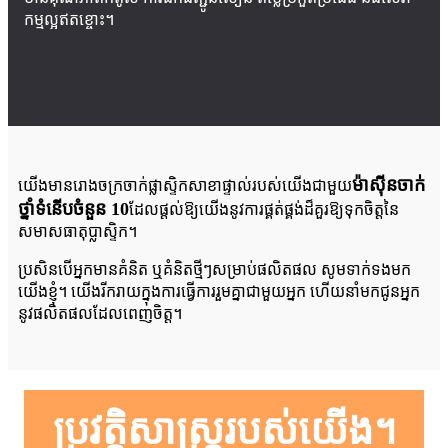
កម្មល្អឥតខ្ចោះ។
ម៉ាស៊ីនចាក់
យើង​មាន​រោងចក្រ​ចាក់​ផ្លាស្ទិក​សាខា​ផ្ទាល់​របស់​យើង​ជាមួយ​
ថ្នាំទំនើបចំនួន 10
ដែលផ្តល់ឱ្យយើងនូវការផ្គត់ផ្គង់ដ៏គួរឱ្យទុកចិត្តនៃ
សមាសធាតុប្លាស្ទិក។
ប្រសិនបើអ្នកមានគំនិត ឬគំនិតថ្មីៗសម្រាប់ផលិតផល សូមទាក់ទងមក
យើងខ្ញុំ។ យើងរីករាយក្នុងការធ្វើការរួមគ្នាជាមួយអ្នក ហើយនាំមកជូនអ្នក
នូវផលិតផលដែលពេញចិត្ត។
ប្រវត្តិសាស្រ្តរបស់យើង។