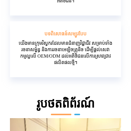
អតិថិជន។
បទពិសោធន៍សម្បូរបែប
យើងមានក្រុមវិស្វករដែលមានជំនាញវិជ្ជាជីវៈសម្រាប់ទាំង
រចនាសម្ព័ន្ធ និងការរចនាអេឡិចត្រូនិច ដើម្បីផ្តល់សេវា
កម្មល្អលើ OEM/ODM ដល់អតិថិជនលើការស្រាវជ្រាវ
ផលិតផលថ្មី។
រូបថតពិព័រណ៍