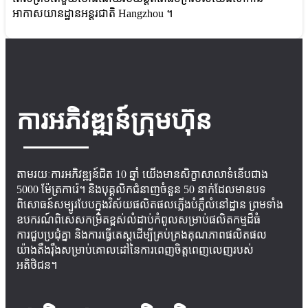
អាកាសយានដ្ឋានអន្តរជាតិ Hangzhou ។
ការអភិវឌ្ឍន៍ក្រុមហ៊ុន
តាមរយៈការអភិវឌ្ឍន៍ជិត 10 ឆ្នាំ យើងមានសិក្ខាសាលាទំនើបជាង
5000 ម៉ែត្រការ៉េ។ និងបុគ្គលិកជំនាញចំនួន 50 នាក់ដែលមានបទ
ពិសោធន៍សម្បូរបែបក្នុងវិស័យផលិតផលភ្លើងបំភ្លឺលំនៅដ្ឋាន ព្រមទាំង
ឧបករណ៍ពិសេសកម្រិតខ្ពស់លំដាប់កំពូលសម្រាប់ផលិតកម្មដ៏ធំ
ការជួបប្រជុំគ្នា និងការធ្វើតេស្តដើម្បីគ្រប់គ្រងគុណភាពផលិតផល
យ៉ាងតឹងរ៉ឹងសម្រាប់គោលដៅនៃការពេញចិត្តពេញលេញរបស់
អតិថិជន។