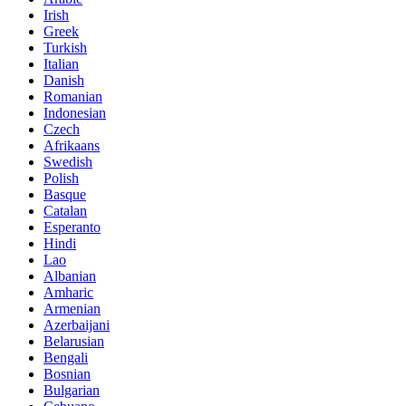
Irish
Greek
Turkish
Italian
Danish
Romanian
Indonesian
Czech
Afrikaans
Swedish
Polish
Basque
Catalan
Esperanto
Hindi
Lao
Albanian
Amharic
Armenian
Azerbaijani
Belarusian
Bengali
Bosnian
Bulgarian