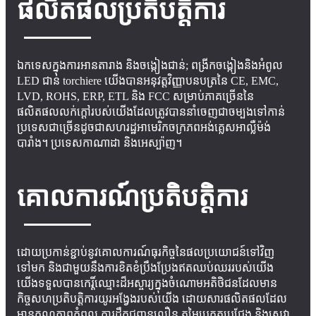
ផលិតផលប្រតិបត្តិការ
ឯកទេសក្នុងការអានតារាង និងចង្កៀងជាន់; ពង្រីកចង្កៀងនិងអំពូល
LED ជាន់ torchiere យើងបានអនុវត្តវិញ្ញាបនបត្រនៃ CE, EMC,
LVD, ROHS, ERP, ETL និង FCC សម្រាប់ភាគច្រើននៃ
ផលិតផលលក់ក្តៅរបស់យើងដែលត្រូវបាននាំចេញជាចម្បងទៅកាន់
ប្រទេសជាច្រើនដូចជាសហរដ្ឋអាមេរិកចក្រភពអង់គ្លេសអាល្លឺម៉ង់
បារាំង។ ប្រទេសកាណាដា និងអេស្ប៉ាញ។
គោលការណ៍ប្រតិបត្តិការ
ដោយប្រកាន់ខ្ជាប់នូវគោលការណ៍ធុរកិច្ចនៃផលប្រយោជន៍ទៅវិញ
ទៅមក និងជាមួយនឹងការខិតខំប្រឹងប្រែងឥតឈប់ឈររបស់យើង
យើងទទួលបានកេរ្តិ៍ឈ្មោះដ៏អស្ចារ្យក្នុងចំណោមអតិថិជនដែលមាន
កិច្ចសហប្រតិបត្តិការយូរអង្វែងរបស់យើង ដោយសារផលិតផលដែល
មានគុណភាពកំពូល ការដឹកជញ្ជូនលឿន តម្លៃប្រកួតប្រជែង និងសេវា