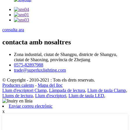
consulta ara
contacta amb nosaltres
Zona industrial, ciutat de Shangpu, districte de Shangyu,
ciutat de Shaoxing, província de Zhejiang
0575-82897988
trade@superluxlighting.com
© Copyright - 2010-2021 : Tots els drets reservats.
Productes calents
-
Mapa del lloc
Llum d'escriptori Clamp
,
Làmpada de lectura
,
Llum de taula Clamp
,
Llums de lectura
,
Llum d'escriptori
,
Llum de taula LED
,
Enviar correu electrònic
x