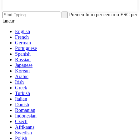
Premeu Intro per cercar o ESC per
tancar
English
French
German
Portuguese
Spanish
Russian
Japanese
Korean
Arabic
Irish
Greek
Turkish
Italian
Danish
Romanian
Indonesian
Czech
Afrikaans
Swedish
Polish