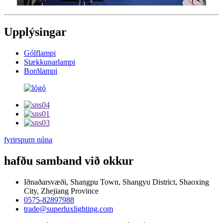
Upplýsingar
Gólflampi
Stækkunarlampi
Borðlampi
fyrirspurn núna
hafðu samband við okkur
Iðnaðarsvæði, Shangpu Town, Shangyu District, Shaoxing
City, Zhejiang Province
0575-82897988
trade@superluxlighting.com