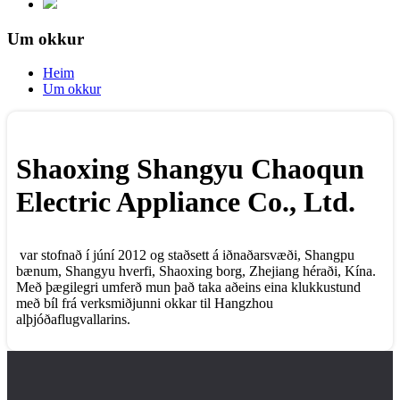
Um okkur
Heim
Um okkur
Shaoxing Shangyu Chaoqun
Electric Appliance Co., Ltd.
var stofnað í júní 2012 og staðsett á iðnaðarsvæði, Shangpu
bænum, Shangyu hverfi, Shaoxing borg, Zhejiang héraði, Kína.
Með þægilegri umferð mun það taka aðeins eina klukkustund
með bíl frá verksmiðjunni okkar til Hangzhou
alþjóðaflugvallarins.