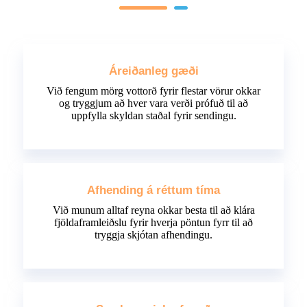
Áreiðanleg gæði
Við fengum mörg vottorð fyrir flestar vörur okkar
og tryggjum að hver vara verði prófuð til að
uppfylla skyldan staðal fyrir sendingu.
Afhending á réttum tíma
Við munum alltaf reyna okkar besta til að klára
fjöldaframleiðslu fyrir hverja pöntun fyrr til að
tryggja skjótan afhendingu.