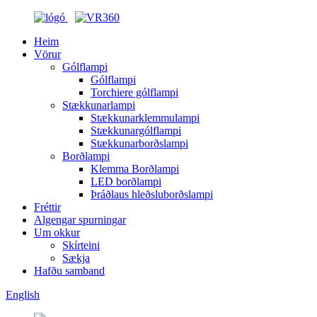
Heim
Vörur
Gólflampi
Gólflampi
Torchiere gólflampi
Stækkunarlampi
Stækkunarklemmulampi
Stækkunargólflampi
Stækkunarborðslampi
Borðlampi
Klemma Borðlampi
LED borðlampi
Þráðlaus hleðsluborðslampi
Fréttir
Algengar spurningar
Um okkur
Skírteini
Sækja
Hafðu samband
English