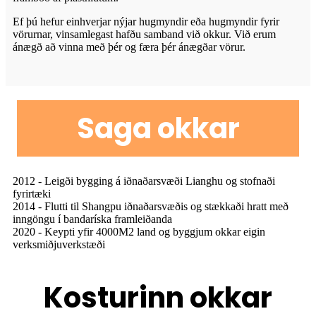
Ef þú hefur einhverjar nýjar hugmyndir eða hugmyndir fyrir
vörurnar, vinsamlegast hafðu samband við okkur. Við erum
ánægð að vinna með þér og færa þér ánægðar vörur.
Saga okkar
2012 - Leigði bygging á iðnaðarsvæði Lianghu og stofnaði
fyrirtæki
2014 - Flutti til Shangpu iðnaðarsvæðis og stækkaði hratt með
inngöngu í bandaríska framleiðanda
2020 - Keypti yfir 4000M2 land og byggjum okkar eigin
verksmiðjuverkstæði
Kosturinn okkar