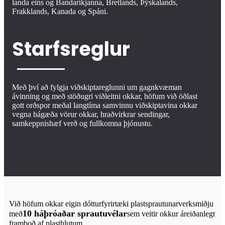
landa eins og Bandaríkjanna, Bretlands, Þýskalands,
Frakklands, Kanada og Spáni.
Starfsreglur
Með því að fylgja viðskiptareglunni um gagnkvæman
ávinning og með stöðugri viðleitni okkar, höfum við öðlast
gott orðspor meðal langtíma samvinnu viðskiptavina okkar
vegna hágæða vörur okkar, hraðvirkrar sendingar,
samkeppnishæf verð og fullkomna þjónustu.
Við höfum okkar eigin dótturfyrirtæki plastsprautunarverksmiðju
10 háþróaðar sprautuvélar
með
sem veitir okkur áreiðanlegt
framboð af plasthlutum.