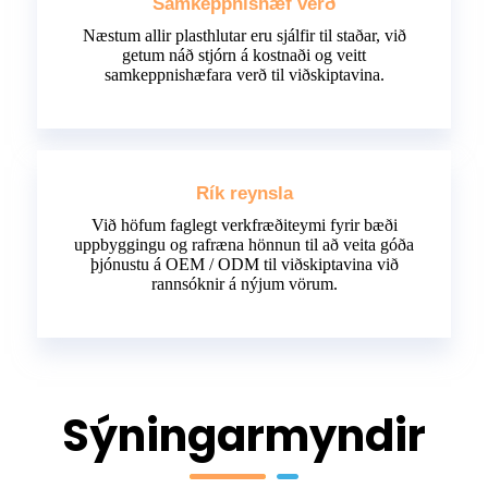
Samkeppnishæf verð
Næstum allir plasthlutar eru sjálfir til staðar, við
getum náð stjórn á kostnaði og veitt
samkeppnishæfara verð til viðskiptavina.
Rík reynsla
Við höfum faglegt verkfræðiteymi fyrir bæði
uppbyggingu og rafræna hönnun til að veita góða
þjónustu á OEM / ODM til viðskiptavina við
rannsóknir á nýjum vörum.
Sýningarmyndir