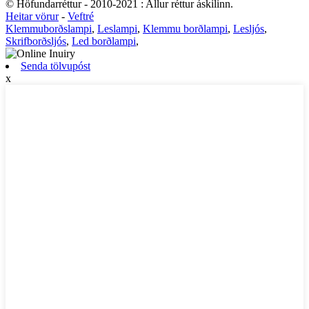
© Höfundarréttur - 2010-2021 : Allur réttur áskilinn.
Heitar vörur
-
Veftré
Klemmuborðslampi
,
Leslampi
,
Klemmu borðlampi
,
Lesljós
,
Skrifborðsljós
,
Led borðlampi
,
Senda tölvupóst
x