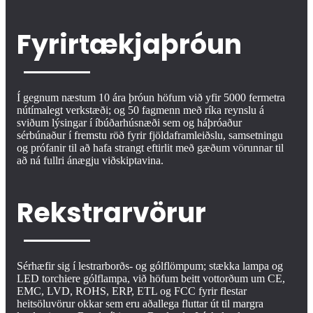
Fyrirtækjaþróun
Í gegnum næstum 10 ára þróun höfum við yfir 5000 fermetra
nútímalegt verkstæði; og 50 fagmenn með ríka reynslu á
sviðum lýsingar í íbúðarhúsnæði sem og háþróaður
sérbúnaður í fremstu röð fyrir fjöldaframleiðslu, samsetningu
og prófanir til að hafa strangt eftirlit með gæðum vörunnar til
að ná fullri ánægju viðskiptavina.
Rekstrarvörur
Sérhæfir sig í lestrarborðs- og gólflömpum; stækka lampa og
LED torchiere gólflampa, við höfum beitt vottorðum um CE,
EMC, LVD, ROHS, ERP, ETL og FCC fyrir flestar
heitsöluvörur okkar sem eru aðallega fluttar út til margra