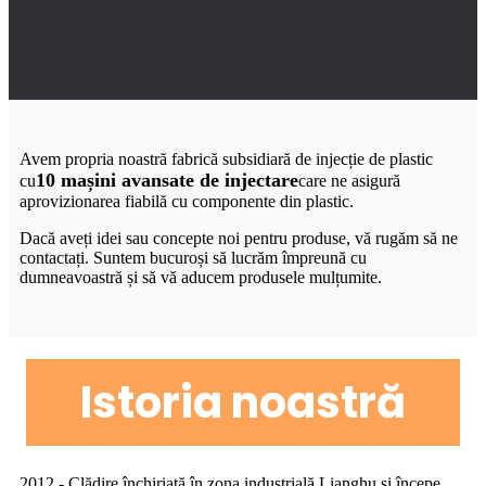
Avem propria noastră fabrică subsidiară de injecție de plastic
10 mașini avansate de injectare
cu
care ne asigură
aprovizionarea fiabilă cu componente din plastic.
Dacă aveți idei sau concepte noi pentru produse, vă rugăm să ne
contactați. Suntem bucuroși să lucrăm împreună cu
dumneavoastră și să vă aducem produsele mulțumite.
Istoria noastră
2012 - Clădire închiriată în zona industrială Lianghu și începe