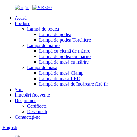
Acasă
Produse
Lampă de podea
Lampă de podea
Lampa de podea Torchiere
Lampă de mărire
Lampă cu clemă de mărire
Lampă de podea cu mărire
Lampă de masă cu mărire
Lampă de masă
Lampă de masă Clamp
Lampă de masă LED
Lampă de masă de încărcare fără fir
Ştiri
Întrebări frecvente
Despre noi
Certificate
Descărcați
Contactaţi-ne
English