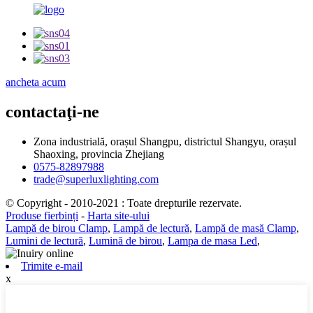
ancheta acum
contactaţi-ne
Zona industrială, orașul Shangpu, districtul Shangyu, orașul
Shaoxing, provincia Zhejiang
0575-82897988
trade@superluxlighting.com
© Copyright - 2010-2021 : Toate drepturile rezervate.
Produse fierbinți
-
Harta site-ului
Lampă de birou Clamp
,
Lampă de lectură
,
Lampă de masă Clamp
,
Lumini de lectură
,
Lumină de birou
,
Lampa de masa Led
,
Trimite e-mail
x