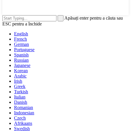
Apăsați enter pentru a căuta sau
ESC pentru a închide
English
French
German
Portuguese
Spanish
Russian
Japanese
Korean
Arabic
Irish
Greek
Turkish
Italian
Danish
Romanian
Indonesian
Czech
Afrikaans
Swedish