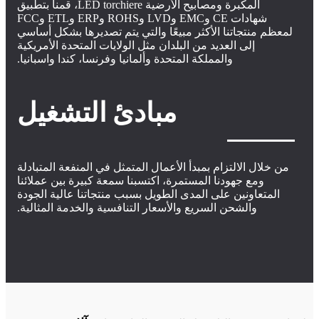
المكبرة ومصابيح الأرضية LED torchiere، قمنا بتطبيق
شهادات CE وEMC وLVD وROHS وERP وETL وFCC
لمعظم منتجاتنا الأكثر مبيعًا والتي يتم تصديرها بشكل أساسي
إلى العديد من البلدان مثل الولايات المتحدة الأمريكية
والمملكة المتحدة وألمانيا وفرنسا، كندا واسبانيا.
مبادئ التشغيل
من خلال الالتزام بمبدأ الأعمال المتمثل في المنفعة المتبادلة
ومع جهودنا المستمرة، اكتسبنا سمعة كبيرة بين عملائنا
المتعاونين على المدى الطويل بسبب منتجاتنا عالية الجودة
والشحن السريع والأسعار التنافسية والخدمة المثالية.