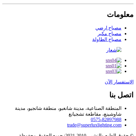
معلومات
مصباح ارضي
مصباح مكبر
مصباح الطاولة
الاستفسار الآن
اتصل بنا
المنطقة الصناعية، مدينة شانغبو، منطقة شانجيو، مدينة
شاوشينغ، مقاطعة تشجيانغ
0575-82897988
trade@superluxlighting.com
© حقوق الطبع والنشر - 2010-2021: جميع الحقوق محفوظة.