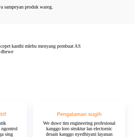
awa sampeyan produk wareg.
i cepet kanthi mlebu menyang pembuat AS
k dhewe
tif
Pengalaman sugih
tik
We duwe tim engineering profesional
 ngontrol
kanggo loro struktur lan electornic
ga sing
desain kanggo nyedhiyani layanan