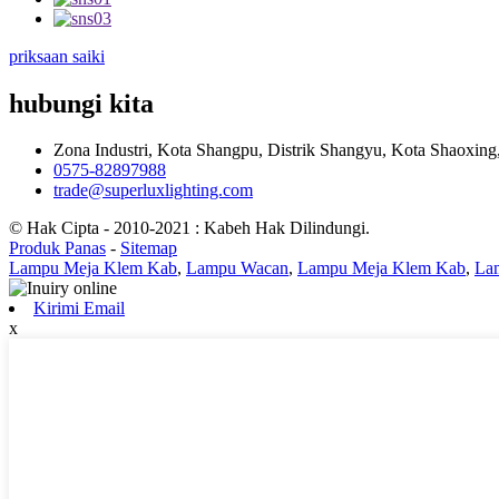
priksaan saiki
hubungi kita
Zona Industri, Kota Shangpu, Distrik Shangyu, Kota Shaoxing,
0575-82897988
trade@superluxlighting.com
© Hak Cipta - 2010-2021 : Kabeh Hak Dilindungi.
Produk Panas
-
Sitemap
Lampu Meja Klem Kab
,
Lampu Wacan
,
Lampu Meja Klem Kab
,
La
Kirimi Email
x