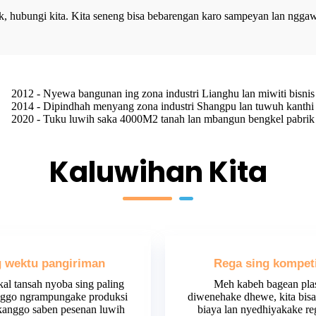
 hubungi kita. Kita seneng bisa bebarengan karo sampeyan lan ngg
2012 - Nyewa bangunan ing zona industri Lianghu lan miwiti bisnis
2014 - Dipindhah menyang zona industri Shangpu lan tuwuh kanth
2020 - Tuku luwih saka 4000M2 tanah lan mbangun bengkel pabri
Kaluwihan Kita
g wektu pangiriman
Rega sing kompeti
kal tansah nyoba sing paling
Meh kabeh bagean plas
nggo ngrampungake produksi
diwenehake dhewe, kita bisa
kanggo saben pesenan luwih
biaya lan nyedhiyakake re