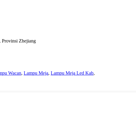
 Provinsi Zhejiang
mpu Wacan
,
Lampu Meja
,
Lampu Meja Led Kab
,