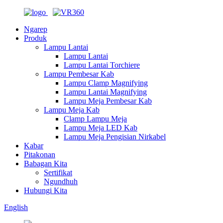
Ngarep
Produk
Lampu Lantai
Lampu Lantai
Lampu Lantai Torchiere
Lampu Pembesar Kab
Lampu Clamp Magnifying
Lampu Lantai Magnifying
Lampu Meja Pembesar Kab
Lampu Meja Kab
Clamp Lampu Meja
Lampu Meja LED Kab
Lampu Meja Pengisian Nirkabel
Kabar
Pitakonan
Babagan Kita
Sertifikat
Ngundhuh
Hubungi Kita
English