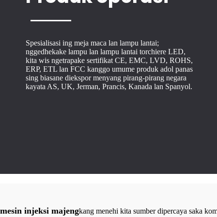
Spesialisasi ing meja maca lan lampu lantai;
nggedhekake lampu lan lampu lantai torchiere LED,
kita wis ngetrapake sertifikat CE, EMC, LVD, ROHS,
ERP, ETL lan FCC kanggo umume produk adol panas
sing biasane diekspor menyang pirang-pirang negara
kayata AS, UK, Jerman, Prancis, Kanada lan Spanyol.
 mesin injeksi majeng
kang menehi kita sumber dipercaya saka kom