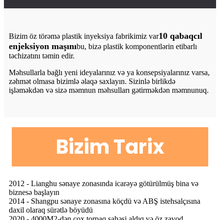
10 qabaqcıl
Bizim öz törəmə plastik inyeksiya fabrikimiz var
enjeksiyon maşını
bu, bizə plastik komponentlərin etibarlı
təchizatını təmin edir.
Məhsullarla bağlı yeni ideyalarınız və ya konsepsiyalarınız varsa,
zəhmət olmasa bizimlə əlaqə saxlayın. Sizinlə birlikdə
işləməkdən və sizə məmnun məhsulları gətirməkdən məmnunuq.
Bizim Tarix
2012 - Lianghu sənaye zonasında icarəyə götürülmüş bina və
biznesə başlayın
2014 - Shangpu sənaye zonasına köçdü və ABŞ istehsalçısına
daxil olaraq sürətlə böyüdü
2020 - 4000M2-dən çox torpaq sahəsi aldıq və öz zavod