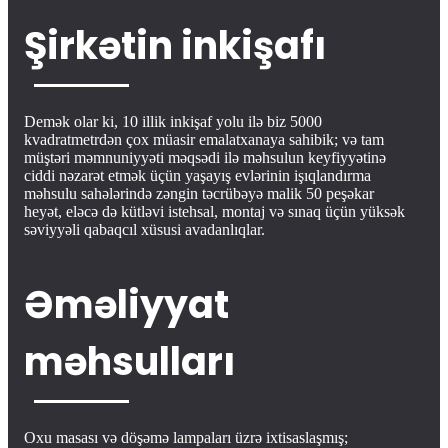
Şirkətin inkişafı
Demək olar ki, 10 illik inkişaf yolu ilə biz 5000
kvadratmetrdən çox müasir emalatxanaya sahibik; və tam
müştəri məmnuniyyəti məqsədi ilə məhsulun keyfiyyətinə
ciddi nəzarət etmək üçün yaşayış evlərinin işıqlandırma
məhsulu sahələrində zəngin təcrübəyə malik 50 peşəkar
heyət, eləcə də kütləvi istehsal, montaj və sınaq üçün yüksək
səviyyəli qabaqcıl xüsusi avadanlıqlar.
Əməliyyat
məhsulları
Oxu masası və döşəmə lampaları üzrə ixtisaslaşmış;