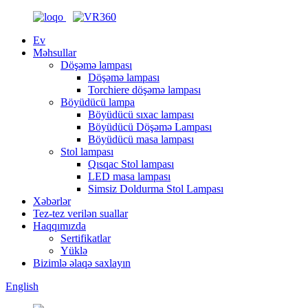
Ev
Məhsullar
Döşəmə lampası
Döşəmə lampası
Torchiere döşəmə lampası
Böyüdücü lampa
Böyüdücü sıxac lampası
Böyüdücü Döşəmə Lampası
Böyüdücü masa lampası
Stol lampası
Qısqac Stol lampası
LED masa lampası
Simsiz Doldurma Stol Lampası
Xəbərlər
Tez-tez verilən suallar
Haqqımızda
Sertifikatlar
Yüklə
Bizimlə əlaqə saxlayın
English