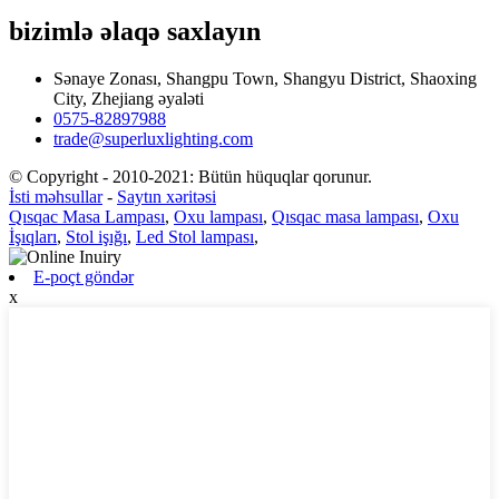
bizimlə əlaqə saxlayın
Sənaye Zonası, Shangpu Town, Shangyu District, Shaoxing
City, Zhejiang əyaləti
0575-82897988
trade@superluxlighting.com
© Copyright - 2010-2021: Bütün hüquqlar qorunur.
İsti məhsullar
-
Saytın xəritəsi
Qısqac Masa Lampası
,
Oxu lampası
,
Qısqac masa lampası
,
Oxu
İşıqları
,
Stol işığı
,
Led Stol lampası
,
E-poçt göndər
x