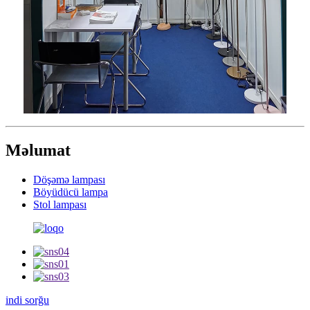
Məlumat
Döşəmə lampası
Böyüdücü lampa
Stol lampası
indi sorğu