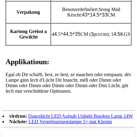
Benotzerdefinéiert brong Mail
Verpakung
Këscht:
43
*
14.5
*
33
CM
Kartong Gréisst a
4
4
.5*
44,5
*
35
CM (
3
pcs/ctn); 1
4.5
KGS
Gewiicht
Applikatioun:
Egal ob Dir schafft, liest, ze liest, ze maachen oder entspaant, dës
Lampe ginn Iech d'Liicht Dir braucht, mëll oder Dimm oder
Dimm oder Dimm oder Dimm oder Dimm oder Dim Liicht, gitt
Iech mat verschiddene Optiounen.
virdrun:
Dagesliicht LED Aufgab Uplight Buedem Lamp 24W
Nächste:
LED Vergréisserungslampe 5× mat Klemm