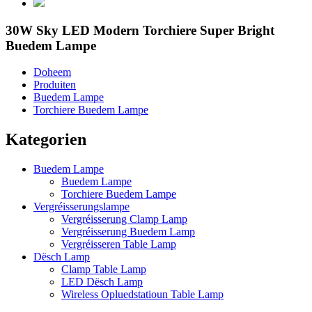
30W Sky LED Modern Torchiere Super Bright
Buedem Lampe
Doheem
Produiten
Buedem Lampe
Torchiere Buedem Lampe
Kategorien
Buedem Lampe
Buedem Lampe
Torchiere Buedem Lampe
Vergréisserungslampe
Vergréisserung Clamp Lamp
Vergréisserung Buedem Lamp
Vergréisseren Table Lamp
Dësch Lamp
Clamp Table Lamp
LED Dësch Lamp
Wireless Opluedstatioun Table Lamp