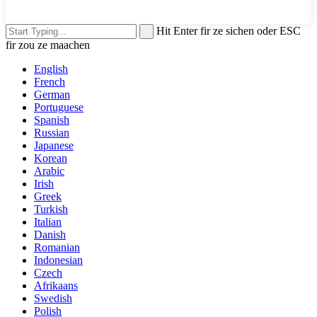
Hit Enter fir ze sichen oder ESC
fir zou ze maachen
English
French
German
Portuguese
Spanish
Russian
Japanese
Korean
Arabic
Irish
Greek
Turkish
Italian
Danish
Romanian
Indonesian
Czech
Afrikaans
Swedish
Polish