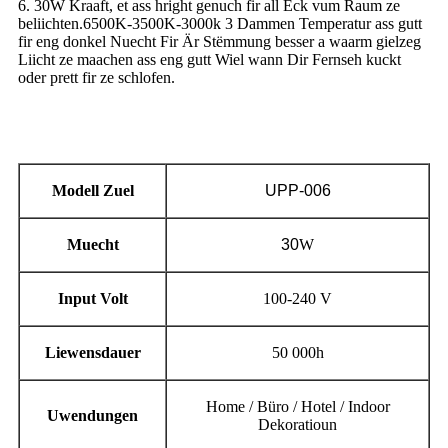
6. 30W Kraaft, et ass hright genuch fir all Eck vum Raum ze
beliichten.6500K-3500K-3000k 3 Dammen Temperatur ass gutt
fir eng donkel Nuecht Fir Är Stëmmung besser a waarm gielzeg
Liicht ze maachen ass eng gutt Wiel wann Dir Fernseh kuckt
oder prett fir ze schlofen.
Modell Zuel
UPP-006
Muecht
30
W
Input Volt
100-240 V
Liewensdauer
50 000h
Home / Büro / Hotel / Indoor
Uwendungen
Dekoratioun