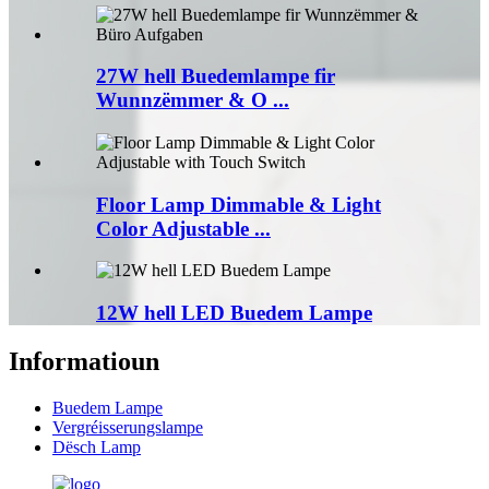
27W hell Buedemlampe fir
Wunnzëmmer & O ...
Floor Lamp Dimmable & Light
Color Adjustable ...
12W hell LED Buedem Lampe
Informatioun
Buedem Lampe
Vergréisserungslampe
Dësch Lamp