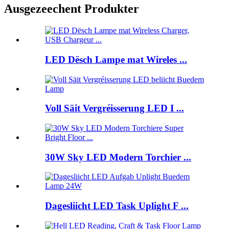
Ausgezeechent Produkter
LED Dësch Lampe mat Wireles ...
Voll Säit Vergréisserung LED I ...
30W Sky LED Modern Torchier ...
Dagesliicht LED Task Uplight F ...