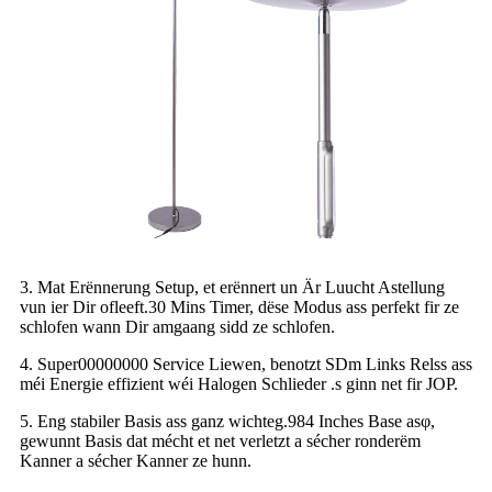
3. Mat Erënnerung Setup, et erënnert un Är Luucht Astellung
vun ier Dir ofleeft.30 Mins Timer, dëse Modus ass perfekt fir ze
schlofen wann Dir amgaang sidd ze schlofen.
4. Super00000000 Service Liewen, benotzt SDm Links Relss ass
méi Energie effizient wéi Halogen Schlieder .s ginn net fir JOP.
5. Eng stabiler Basis ass ganz wichteg.984 Inches Base asφ,
gewunnt Basis dat mécht et net verletzt a sécher ronderëm
Kanner a sécher Kanner ze hunn.