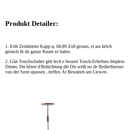
Produkt Detailer:
1. 8.66 Zentimeter Kapp φ, 68,89 Zoll grouss, et ass héich
genuch fir de ganze Raum ze halen.
2. Glat Touchschalter gëtt Iech e bessert Touch-Erliefnes.Stepless
Dimm, Dir kënnt d'Beliichtung déi Dir wëllt no de Bedierfnesser
vun der Szen upassen , treffen Är Besoinen am Liewen.