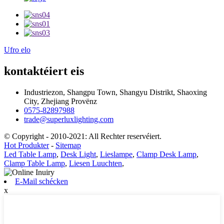
Ufro elo
kontaktéiert eis
Industriezon, Shangpu Town, Shangyu Distrikt, Shaoxing
City, Zhejiang Provënz
0575-82897988
trade@superluxlighting.com
© Copyright - 2010-2021: All Rechter reservéiert.
Hot Produkter
-
Sitemap
Led Table Lamp
,
Desk Light
,
Lieslampe
,
Clamp Desk Lamp
,
Clamp Table Lamp
,
Liesen Luuchten
,
E-Mail schécken
x