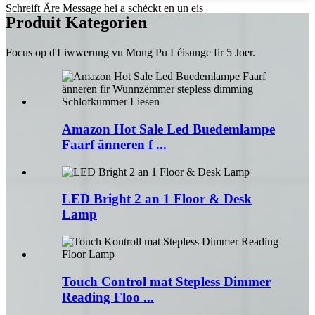
Schreift Äre Message hei a schéckt en un eis
Produit Kategorien
Focus op d'Liwwerung vu Mong Pu Léisunge fir 5 Joer.
Amazon Hot Sale Led Buedemlampe
Faarf änneren f ...
LED Bright 2 an 1 Floor & Desk
Lamp
Touch Control mat Stepless Dimmer
Reading Floo ...