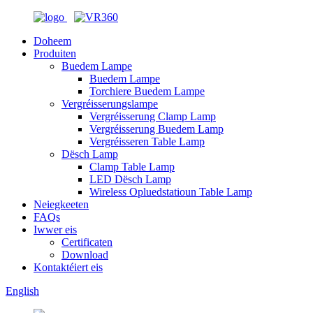
Doheem
Produiten
Buedem Lampe
Buedem Lampe
Torchiere Buedem Lampe
Vergréisserungslampe
Vergréisserung Clamp Lamp
Vergréisserung Buedem Lamp
Vergréisseren Table Lamp
Dësch Lamp
Clamp Table Lamp
LED Dësch Lamp
Wireless Opluedstatioun Table Lamp
Neiegkeeten
FAQs
Iwwer eis
Certificaten
Download
Kontaktéiert eis
English