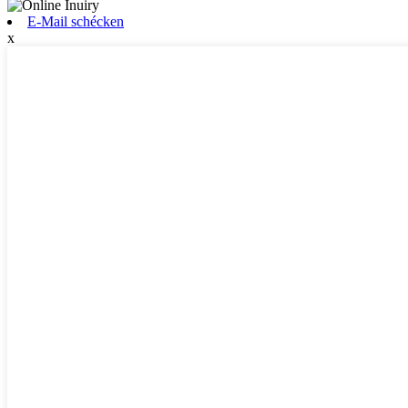
E-Mail schécken
x