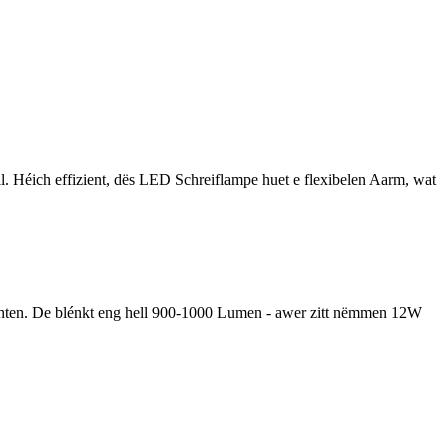
l. Héich effizient, dës LED Schreiflampe huet e flexibelen Aarm, wat
ichten. De blénkt eng hell 900-1000 Lumen - awer zitt nëmmen 12W