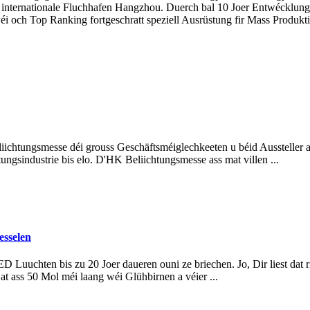
n internationale Fluchhafen Hangzhou. Duerch bal 10 Joer Entwécklun
 och Top Ranking fortgeschratt speziell Ausrüstung fir Mass Produktioun
ichtungsmesse déi grouss Geschäftsméiglechkeeten u béid Aussteller a 
ngsindustrie bis elo. D'HK Beliichtungsmesse ass mat villen ...
esselen
 Luuchten bis zu 20 Joer daueren ouni ze briechen. Jo, Dir liest dat 
t ass 50 Mol méi laang wéi Glühbirnen a véier ...