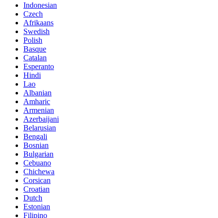
Indonesian
Czech
Afrikaans
Swedish
Polish
Basque
Catalan
Esperanto
Hindi
Lao
Albanian
Amharic
Armenian
Azerbaijani
Belarusian
Bengali
Bosnian
Bulgarian
Cebuano
Chichewa
Corsican
Croatian
Dutch
Estonian
Filipino