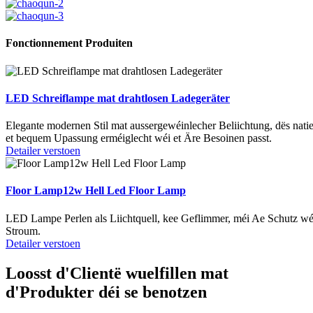
Fonctionnement Produiten
LED Schreiflampe mat drahtlosen Ladegeräter
Elegante modernen Stil mat aussergewéinlecher Beliichtung, dës natie
et bequem Upassung erméiglecht wéi et Äre Besoinen passt.
Detailer verstoen
Floor Lamp12w Hell Led Floor Lamp
LED Lampe Perlen als Liichtquell, kee Geflimmer, méi Ae Schutz wé
Stroum.
Detailer verstoen
Loosst d'Clientë wuelfillen mat
d'Produkter déi se benotzen