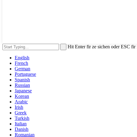
Hit Enter fir ze sichen oder ESC fi
English
French
German
Portuguese
Spanish
Russian
Japanese
Korean
Arabic
Irish
Greek
Turkish
Italian
Danish
Romanian