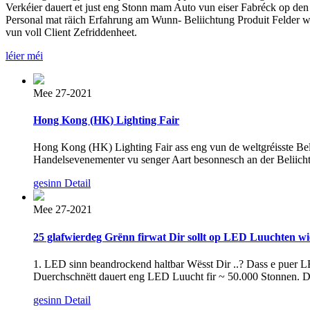
Verkéier dauert et just eng Stonn mam Auto vun eiser Fabréck op de
Personal mat räich Erfahrung am Wunn- Beliichtung Produit Felder wéi
vun voll Client Zefriddenheet.
léier méi
Mee 27-2021
Hong Kong (HK) Lighting Fair
Hong Kong (HK) Lighting Fair ass eng vun de weltgréisste Beli
Handelsevenementer vu senger Aart besonnesch an der Beliichtu
gesinn Detail
Mee 27-2021
25 glafwierdeg Grënn firwat Dir sollt op LED Luuchten wi
1. LED sinn beandrockend haltbar Wësst Dir ..? Dass e puer LED
Duerchschnëtt dauert eng LED Luucht fir ~ 50.000 Stonnen. Da
gesinn Detail