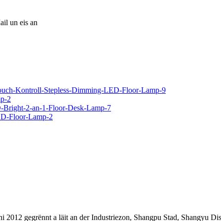
ail un eis an
 2012 gegrënnt a läit an der Industriezon, Shangpu Stad, Shangyu Dis