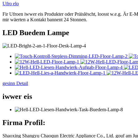
Ufro elo
Fir Ufroen iwwer eis Produkter oder Präislëscht, loosst w.e.g. Är E-M
mir wäerten a Kontakt bannent 24 Stonnen.
LED Buedem Lampe
gesinn Detail
iwwer eis
Firma Profil:
Shaoxing Shangyu Chaoqun Electric Appliance Co., Ltd. gouf am Juni