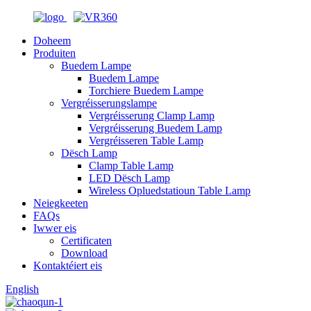
Doheem
Produiten
Buedem Lampe
Buedem Lampe
Torchiere Buedem Lampe
Vergréisserungslampe
Vergréisserung Clamp Lamp
Vergréisserung Buedem Lamp
Vergréisseren Table Lamp
Dësch Lamp
Clamp Table Lamp
LED Dësch Lamp
Wireless Opluedstatioun Table Lamp
Neiegkeeten
FAQs
Iwwer eis
Certificaten
Download
Kontaktéiert eis
English