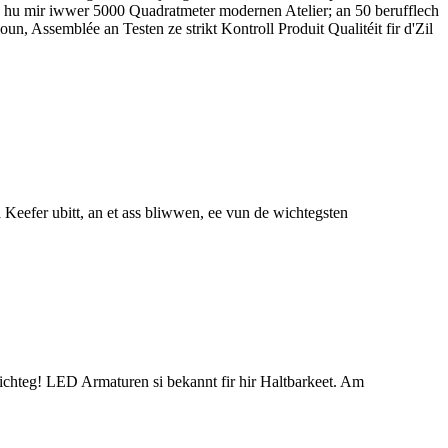
g hu mir iwwer 5000 Quadratmeter modernen Atelier; an 50 berufflech
, Assemblée an Testen ze strikt Kontroll Produit Qualitéit fir d'Zil
Keefer ubitt, an et ass bliwwen, ee vun de wichtegsten
richteg! LED Armaturen si bekannt fir hir Haltbarkeet. Am