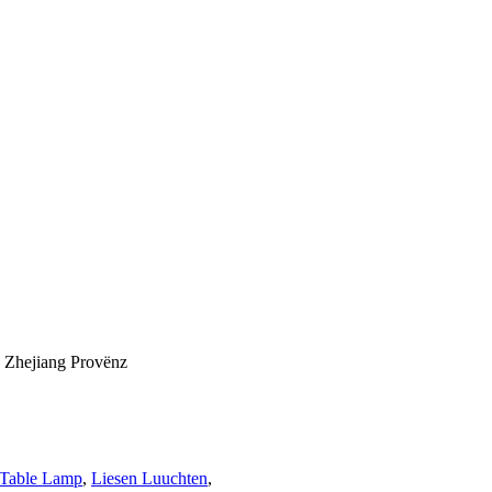
, Zhejiang Provënz
Table Lamp
,
Liesen Luuchten
,