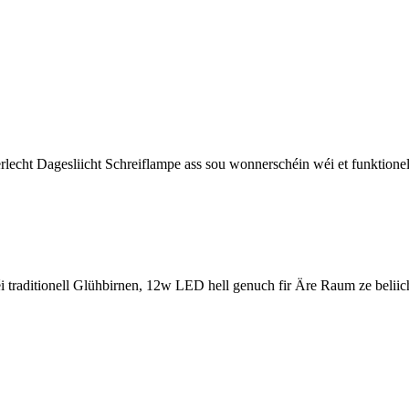
rlecht Dagesliicht Schreiflampe ass sou wonnerschéin wéi et funktionel
i traditionell Glühbirnen, 12w LED hell genuch fir Äre Raum ze beli