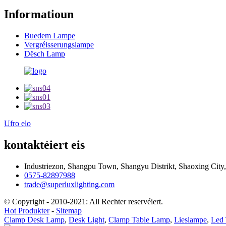
Informatioun
Buedem Lampe
Vergréisserungslampe
Dësch Lamp
Ufro elo
kontaktéiert eis
Industriezon, Shangpu Town, Shangyu Distrikt, Shaoxing City
0575-82897988
trade@superluxlighting.com
© Copyright - 2010-2021: All Rechter reservéiert.
Hot Produkter
-
Sitemap
Clamp Desk Lamp
,
Desk Light
,
Clamp Table Lamp
,
Lieslampe
,
Led 