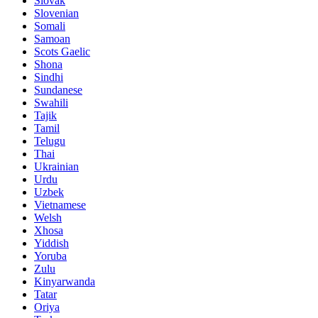
Slovak
Slovenian
Somali
Samoan
Scots Gaelic
Shona
Sindhi
Sundanese
Swahili
Tajik
Tamil
Telugu
Thai
Ukrainian
Urdu
Uzbek
Vietnamese
Welsh
Xhosa
Yiddish
Yoruba
Zulu
Kinyarwanda
Tatar
Oriya