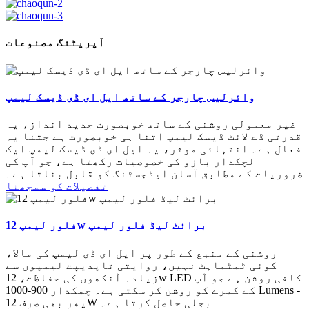
آپریٹنگ مصنوعات
وائرلیس چارجر کے ساتھ ایل ای ڈی ڈیسک لیمپ
غیر معمولی روشنی کے ساتھ خوبصورت جدید انداز، یہ
قدرتی ڈے لائٹ ڈیسک لیمپ اتنا ہی خوبصورت ہے جتنا یہ
فعال ہے۔ انتہائی موثر، یہ ایل ای ڈی ڈیسک لیمپ ایک
لچکدار بازو کی خصوصیات رکھتا ہے، جو آپ کی
ضروریات کے مطابق آسان ایڈجسٹنگ کو قابل بناتا ہے۔
تفصیلات کو سمجھنا
فلور لیمپ 12w برائٹ لیڈ فلور لیمپ
روشنی کے منبع کے طور پر ایل ای ڈی لیمپ کی مالا،
کوئی ٹمٹماہٹ نہیں، روایتی تاپدیپت لیمپوں سے
زیادہ آنکھوں کی حفاظت، 12w LED کافی روشن ہے جو آپ
کے کمرے کو روشن کر سکتی ہے۔ چمکدار 900-1000 Lumens -
پھر بھی صرف 12W بجلی حاصل کرتا ہے۔