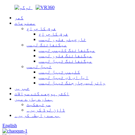
گھر
مصنوعات
فرش کا چراغ
فرش کا چراغ
ٹارچیئر فلور لیمپ
میگنفائنگ لیمپ
میگنفائنگ کلیمپ لیمپ
میگنفائنگ فلور لیمپ
میگنفائنگ ٹیبل لیمپ
ٹیبل لیمپ
کلیمپ ٹیبل لیمپ
ایل ای ڈی ٹیبل لیمپ
وائرلیس چارجنگ ٹیبل لیمپ
خبریں
اکثر پوچھے گئے سوالات
ہمارے بارے میں
سرٹیفکیٹ
ڈاؤن لوڈ کریں۔
ہم سے رابطہ کریں۔
English