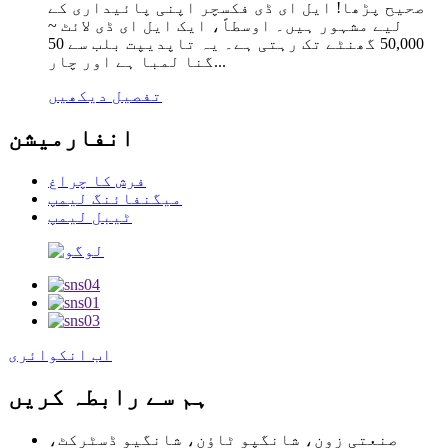
صحیح پڑھا! ایل ای ڈی فکسچر اپنی پائیداری کے
لیے مشہور ہیں۔ اوسطاً، ایک ایل ای ڈی لائٹ ~
50,000 گھنٹے تک رہتی ہے۔ یہ تاپدیپت بلب سے 50
گنا لمبا ہے اور چار...
تفصیل دیکھیں
انفارمیشن
فرش کا چراغ
میگنفائنگ لیمپ
ٹیبل لیمپ
اب انکوائری
ہم سے رابطہ کریں
صنعتی زون، شانگپو ٹاؤن، شانگیو ڈسٹرکٹ،