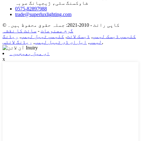
شاوکسنگ سٹی، ژیجیانگ صوبہ
0575-82897988
trade@superluxlighting.com
© کاپی رائٹ - 2010-2021: جملہ حقوق محفوظ ہیں۔
گرم مصنوعات
-
سائٹ کا نقشہ
کلیمپ ڈیسک لیمپ
,
ڈیسک لائٹ
,
کلیمپ ٹیبل لیمپ
,
ریڈنگ
,
لیمپ
,
ایل ای ڈی ٹیبل لیمپ
,
ریڈنگ لائٹس
ای میل بھیجیں۔
x