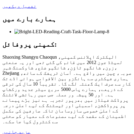
تفصیل دیکھیں
ہمارے بارے میں
کمپنی پروفائل:
Shaoxing Shangyu Chaoqun الیکٹرک اپلائنس کمپنی،
لمیٹڈ جون 2012 میں قائم کی گئی تھی اور یہ صنعتی
زون، شانگپو ٹاؤن، شانگیو ضلع، شاوکسنگ شہر،
Zhejiang صوبہ، چین میں واقع ہے۔ آسان ٹریفک کے ساتھ،
ہماری فیکٹری سے ہانگزو بین الاقوامی ہوائی اڈے تک
کار سے صرف ایک گھنٹہ لگے گا۔ تقریباً 10 سال کی ترقی
کے ذریعے، ہمارے پاس 5000 مربع میٹر جدید ورکشاپ
ہے۔ اور 50 پیشہ ور عملہ جس میں رہائشی لائٹنگ
پروڈکٹ فیلڈز میں بھرپور تجربہ ہے نیز بڑے پیمانے
پر پروڈکشن، اسمبلی اور ٹیسٹنگ کے لیے اعلیٰ درجہ
کے اعلیٰ خصوصی سازوسامان تاکہ صارفین کی مکمل
اطمینان کے مقصد کے لیے مصنوعات کے معیار کو سختی
سے کنٹرول کیا جا سکے۔
مزید جانیں