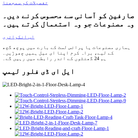
تفصیلات کو سمجھنا
صارفین کو آسانی سے محسوس کرنے دیں۔
وہ مصنوعات جو وہ استعمال کرتے ہیں۔
اب انکوائری
ہماری مصنوعات یا پرائس لسٹ کے بارے میں پوچھ گچھ
کے لیے، براہ کرم اپنا ای میل ہمیں چھوڑیں۔
ہم 24 گھنٹوں کے اندر رابطے میں رہیں گے۔
ایل ای ڈی فلور لیمپ