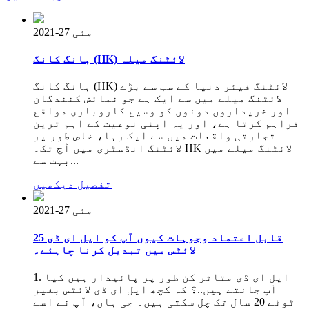
مئی 27-2021
ہانگ کانگ (HK) لائٹنگ میلہ
ہانگ کانگ (HK) لائٹنگ فیئر دنیا کے سب سے بڑے
لائٹنگ میلے میں سے ایک ہے جو نمائش کنندگان
اور خریداروں دونوں کو وسیع کاروباری مواقع
فراہم کرتا ہے، اور یہ اپنی نوعیت کے اہم ترین
تجارتی واقعات میں سے ایک رہا، خاص طور پر
لائٹنگ انڈسٹری میں آج تک۔ HK لائٹنگ میلے میں
بہت سے...
تفصیل دیکھیں
مئی 27-2021
25 قابل اعتماد وجوہات کیوں آپ کو ایل ای ڈی
لائٹس میں تبدیل کرنا چاہئے۔
1. ایل ای ڈی متاثر کن طور پر پائیدار ہیں کیا
آپ جانتے ہیں..؟ کہ کچھ ایل ای ڈی لائٹس بغیر
ٹوٹے 20 سال تک چل سکتی ہیں۔ جی ہاں، آپ نے اسے